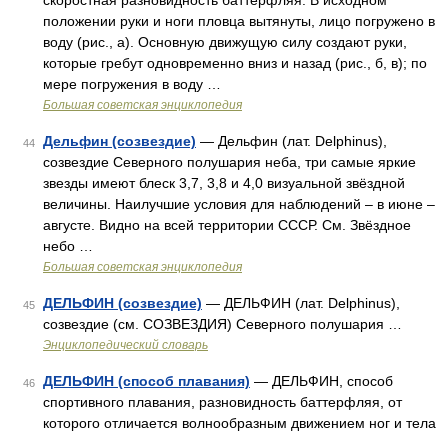
скоростная разновидность баттерфляя. В исходном
положении руки и ноги пловца вытянуты, лицо погружено в
воду (рис., а). Основную движущую силу создают руки,
которые гребут одновременно вниз и назад (рис., б, в); по
мере погружения в воду …
Большая советская энциклопедия
Дельфин (созвездие)
— Дельфин (лат. Delphinus),
44
созвездие Северного полушария неба, три самые яркие
звезды имеют блеск 3,7, 3,8 и 4,0 визуальной звёздной
величины. Наилучшие условия для наблюдений ‒ в июне ‒
августе. Видно на всей территории СССР. См. Звёздное
небо …
Большая советская энциклопедия
ДЕЛЬФИН (созвездие)
— ДЕЛЬФИН (лат. Delphinus),
45
созвездие (см. СОЗВЕЗДИЯ) Северного полушария …
Энциклопедический словарь
ДЕЛЬФИН (способ плавания)
— ДЕЛЬФИН, способ
46
спортивного плавания, разновидность баттерфляя, от
которого отличается волнообразным движением ног и тела
…