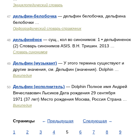
Энциклопедический словарь
дельфин-белобочка
— дельфин белобочка, дельфина
47
белобочки …
Орфографический словарь-справочник
дельфинёнок
— сущ., кол во синонимов: 1 • дельфиненок
48
(2) Словарь синонимов ASIS. В.Н. Тришин. 2013 …
Словарь синонимов
Дельфин (музыкант)
— У этого термина существуют и
49
другие значения, см. Дельфин (значения). Dolphin …
Википедия
Дельфин (исполнитель)
— Dolphin Полное имя Андрей
50
Вячеславович Лысиков Дата рождения 29 сентября
1971 (37 лет) Место рождения Москва, Россия Страна …
Википедия
Страницы
←
Предыдущая
Следующая
→
1
2
3
4
5
6
7
8
9