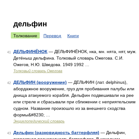
дельфин
Толкование
Перевод
Книги
ДЕЛЬФИНЁНОК
— ДЕЛЬФИНЁНОК, нка, мн. нята, нят, муж.
41
Детёныш дельфина. Толковый словарь Ожегова. С.И.
Ожегов, Н.Ю. Шведова. 1949 1992 …
Толковый словарь Ожегова
ДЕЛЬФИН (вооружение)
— ДЕЛЬФИН (лат. delphinus),
42
абордажное вооружение, груз для пробивания палубы или
днища атакуемого корабля. Дельфин подвешивали на рее
или стреле и сбрасывали при сближении с неприятельским
судном. Название произошло из за внешнего сходства
формы&#8230; …
Энциклопедический словарь
Дельфин (разновидность баттерфляя)
— Дельфин,
43